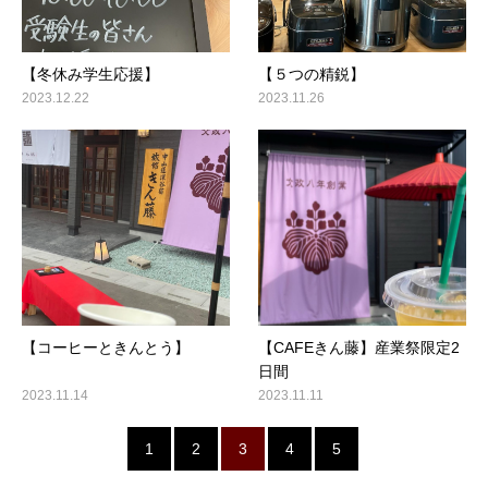
【冬休み学生応援】
【５つの精鋭】
2023.12.22
2023.11.26
【コーヒーときんとう】
【CAFEきん藤】産業祭限定2
日間
2023.11.14
2023.11.11
1
2
3
4
5