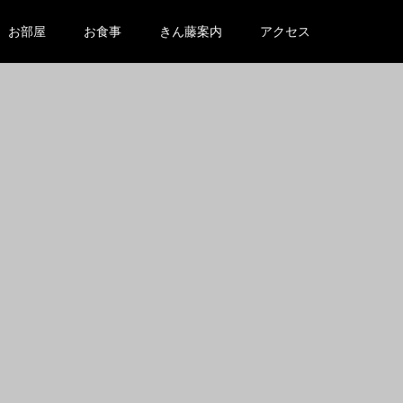
お部屋
お食事
きん藤案内
アクセス