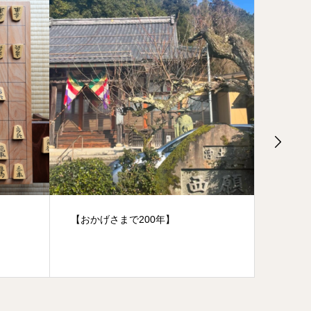
【謹賀新年】
【再放