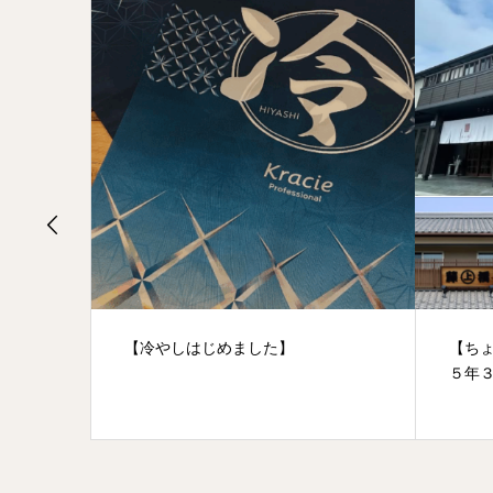
【ちょこたび埼玉】※終了※２０２
【王
５年３月３０日のコースです